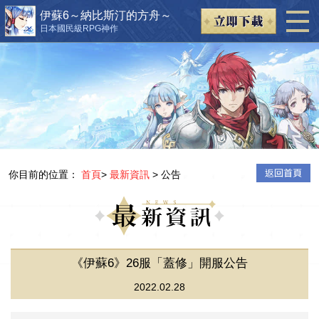
伊蘇6～納比斯汀的方舟～
日本國民級RPG神作
你目前的位置：
首頁
>
最新資訊
> 公告
《伊蘇6》26服「蓋修」開服公告
2022.02.28