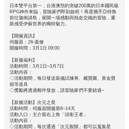
日本雙平台第一，台港澳預約突破200萬的日本國民級
RPG神作來臨，冒險家們即刻啟程！再度攜手亞特魯
前往迦南諸島，展開一場感動與熱血交織的冒險，重
新感受伊蘇世界的獨特魅力。
【開服資訊】
伺服器：26-蓋修
開服時間：3月1日 09:00
【新服福利】
活動時間：3月1日~3月7日
活動內容：
◇活動期間，每日發送裝備試煉券、藏寶圖、黃金寶
箱等道具
◇獎勵將透過郵件發放，請冒險家們不要錯過~
【新服活動】次元之星
活動時間：伺服器開服第8~14天
活動入口：主介面右上角「頭銜王者」
活動內容：
◇活動期間，每次通過「次元裂隙」都可以蒐集星