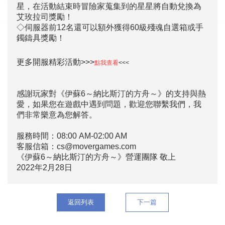
星，在活動結束時冒險家蒐集到的星星將自動兌換為
艾玫拉司獎勵！
◇伺服器前12名還可以額外獲得60級殘魂自選箱或手
鐲鑄具獎勵！
更多開服精彩活動>>>
點我查看
<<<
感謝玩家對《伊蘇6～納比斯汀的方舟～》的支持與熱
愛，如果您在遊戲中遇到問題，歡迎您聯繫我們，我
們非常樂意為您解答。
服務時間：08:00 AM-02:00 AM
客服信箱：cs@movergames.com
《伊蘇6～納比斯汀的方舟～》營運團隊 敬上
2022年2月28日
返回列表
下一篇