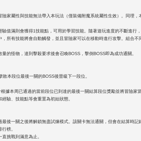
冒險家屬性與技能無法帶入本玩法（僅裝備附魔系統屬性生效）。同理，
經驗值滿則會獲得1技能點，可用於學習技能。隨著遊玩進度的不斷進行
中，所有技能將會自動觸發，並且冒險家可以在移動時進行攻擊。組合不
量的怪物，達到擊殺要求後會召喚BOSS，擊倒BOSS即為成功通關。
擊敗本段位最後一關的BOSS後晉級下一段位。
時會根據本周已通過的當前段位已到達的最後一關結算段位獎勵並將冒險家
和經驗、技能點等會重置為初始狀態。
過最後一關之後將解鎖無盡試煉模式。該關卡無法通關，但會在結算時記
排行榜。
一直挑戰到滿意為止。