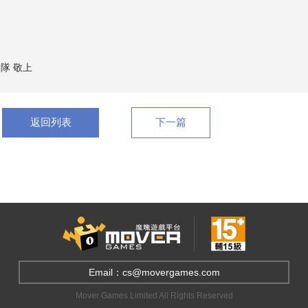
隊 敬上
返回列表
下一篇
Email：cs@movergames.com
Mover Games Limited All Rights Reserved