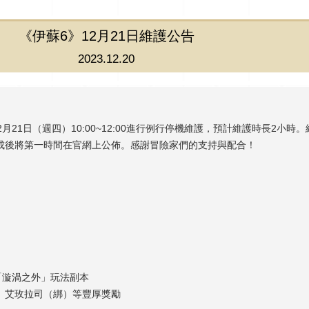
《伊蘇6》12月21日維護公告
2023.12.20
月21日（週四）10:00~12:00進行例行停機維護，預計維護時長2小時
成後將第一時間在官網上公佈。感謝冒險家們的支持與配合！
「漩渦之外」玩法副本
、艾玫拉司（綁）等豐厚獎勵