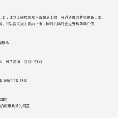
上限，達到上限後附魔不會超過上限，可通過魔力共鳴提高上限。
鳴，可以提高魔力容納上限，同時共鳴時會提升當前屬性值。
備繼承。
本、日常商城、禮包中獲取
域領主16-18星
的問題
內的顯示異常的問題