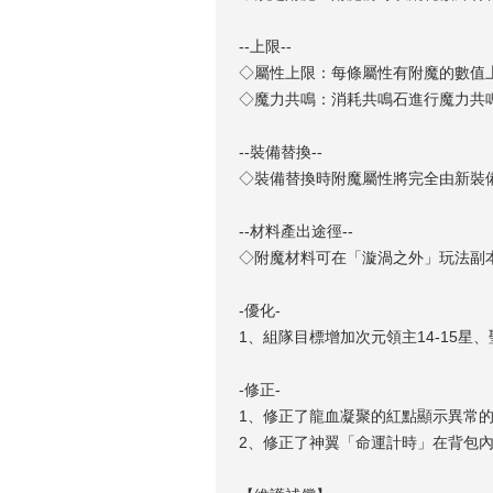
--上限--
◇屬性上限：每條屬性有附魔的數值
◇魔力共鳴：消耗共鳴石進行魔力共
--裝備替換--
◇裝備替換時附魔屬性將完全由新裝
--材料產出途徑--
◇附魔材料可在「漩渦之外」玩法副
-優化-
1、組隊目標增加次元領主14-15星、聖
-修正-
1、修正了龍血凝聚的紅點顯示異常
2、修正了神翼「命運計時」在背包