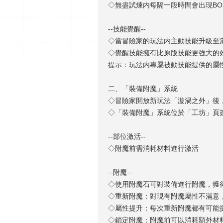
◇無盡試煉内每隔一段時間會出現BO
--技能覺醒--
◇當冒險家的玩法内主動技能升級至
◇覺醒技能擁有比原版技能更強大的
提示：玩法内專屬被動技能提供的屬
二、「裝備附魔」系統
◇冒險家開放新玩法「漩渦之外」後
◇「裝備附魔」系統位於「工坊」頁
--部位激活--
◇附魔前需消耗材料進行激活
--附魔--
◇使用附魔石可對裝備進行附魔，獲
◇重新附魔：對現有附魔屬性不滿意
◇屬性提升：每次重新附魔都有可能
◇鎖定附魔：附魔前可以消耗額外材