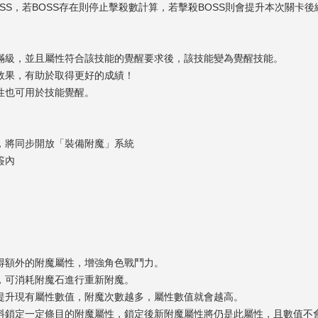
SS，若BOSS存在則停止擊殺數計算，若擊殺BOSS則會提升本次關卡後
滿級，並且屬性符合該技能的覺醒要求後，該技能變為覺醒技能。
效果，有助於取得更好的成績！
性也可用於技能覺醒。
，將同步開放「裝備附魔」系統
簽內
得額外的附魔屬性，增強角色戰鬥力。
，可消耗附魔石進行重新附魔。
提升現有屬性數值，附魔次數越多，屬性數值就會越高。
料鎖定一定條目的附魔屬性，鎖定後新附魔屬性將仍是此屬性，且數值不