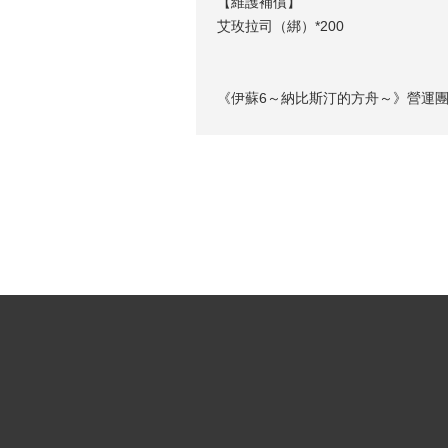
【維護補償】
艾玫拉司（綁）*200
《伊蘇6～納比斯汀的方舟～》營運團