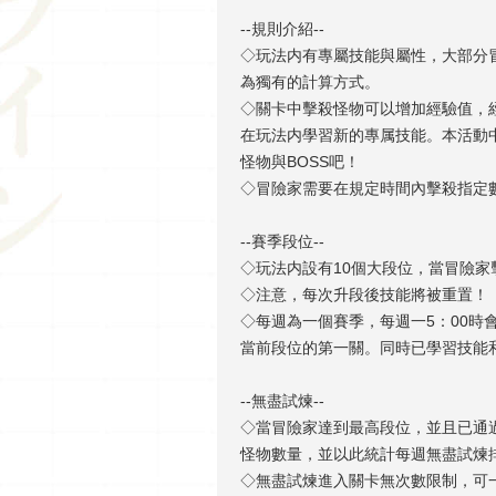
--規則介紹--
◇玩法内有專屬技能與屬性，大部分
為獨有的計算方式。
◇關卡中擊殺怪物可以增加經驗值，
在玩法内學習新的專属技能。本活動
怪物與BOSS吧！
◇冒險家需要在規定時間內擊殺指定數
--賽季段位--
◇玩法内設有10個大段位，當冒險家
◇注意，每次升段後技能將被重置！
◇每週為一個賽季，每週一5：00
當前段位的第一關。同時已學習技能
--無盡試煉--
◇當冒險家達到最高段位，並且已通
怪物數量，並以此統計每週無盡試煉
◇無盡試煉進入關卡無次數限制，可