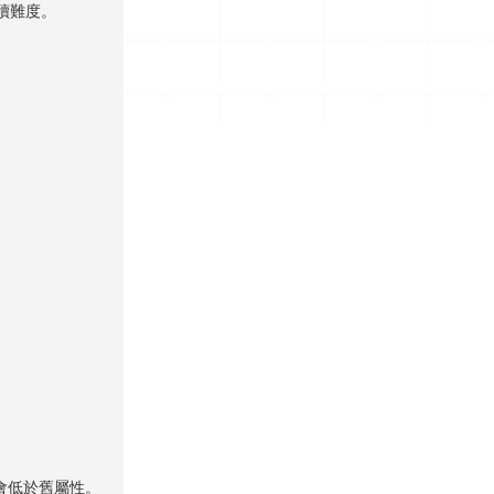
續難度。
會低於舊屬性。