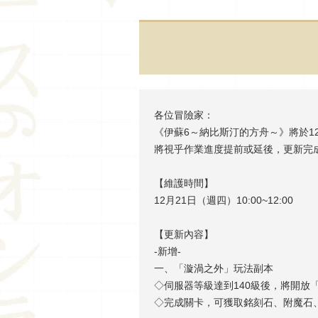
各位冒險家：
《伊蘇6～納比斯汀的方舟～》將於12
將視乎作業進度提前或延後，更新完
【維護時間】
12月21日（週四）10:00~12:00
【更新內容】
-新增-
一、「漩渦之外」玩法副本
◇伺服器等級達到140級後，將開放
◇完成關卡，可獲取銘刻石、附魔石